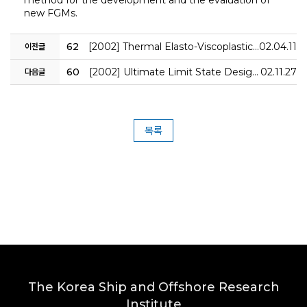
method for the development and the evaluation of
new FGMs.
62
[2002] Thermal Elasto-Viscoplastic Damage Behavior of Structural Member in Hot-Dip Galvanization
02.04.11
이전글
60
[2002] Ultimate Limit State Design of Ships Hulls
02.11.27
다음글
목록
The Korea Ship and Offshore Research
Institute