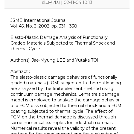
최고관리자 | 02-11-04 10:13
JSME International Journal
Vol. 45, No. 3, 2002, pp. 331 - 338
KOSORI
새소식
연구센터
시험인증센터
연구성과
Elasto-Plastic Damage Analysis of Functionally
Graded Materials Subjected to Thermal Shock and
인사말
공지사항
구조충격연구센터
시험인증
연구실적
목적 및 비전
보도자료
화재폭발연구센터
인증시험장비
연구논문
Thermal Cycle
연혁
채용공고
심해저연구센터
보유시험설비
학술대회발표
조직
KOSORI갤러리
해양ICT연구센터
인증시험의뢰
특허(출원등록)
구성원
수소혁신허브&센터
Author(s): Jae-Myung LEE and Yutaka TOI
CI
구조안전설계연구실
오시는길
조선해양ICT융합연구실
Abstract :
The elasto-plastic damage behaviors of functionally
graded materials (FGM) subjected to thermal loading
are analyzed by the finite element method using
continuum damage mechanics. Lemaitre's damage
model is employed to analyze the damage behavior
of a FGM disk subjected to thermal shock and a FGM
coating subjected to thermal cycle. The effect of
FGM on the thermal damage is discussed through
some numerical examples for industrial materials.
Numerical results reveal the validity of the present