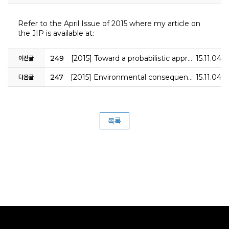
인사말
공지사항
구조충격연구센터
시험인증
연구실적
목적 및 비전
보도자료
화재폭발연구센터
인증시험장비
연구논문
Refer to the April Issue of 2015 where my article on
연혁
채용공고
심해저연구센터
보유시험설비
학술대회발표
the JIP is available at:
조직
KOSORI갤러리
해양ICT연구센터
인증시험의뢰
특허(출원등록)
구성원
수소혁신허브&센터
CI
구조안전설계연구실
오시는길
조선해양ICT융합연구실
249
[2015] Toward a probabilistic approach to determine nominal values of tank sloshing loads in structural design of liquefied natural gas FPSOs
15.11.04
이전글
247
[2015] Environmental consequences associated with collisions involving double hull oil tanker
15.11.04
다음글
목록