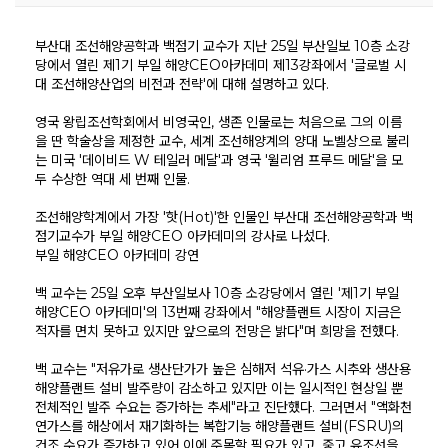
부산대 조선해양공학과 백점기 교수가 지난 25일 부산일보 10층 소강
당에서 열린 제1기 부일 해양CEO아카데미 제13강좌에서 '글로벌 시
대 조선해양산업의 비전과 전략'에 대해 설명하고 있다.
영국 왕립조선학회에서 비영국인, 생존 인물로는 처음으로 그의 이름
을 딴 학술상을 제정한 교수, 세계 조선해양계의 양대 노벨상으로 불리
는 미국 '데이비드 W 테일러 메달'과 영국 '윌리엄 프루드 메달'을 모
두 수상한 역대 세 번째 인물.
조선해양학계에서 가장 '핫(Hot)'한 인물인 부산대 조선해양공학과 백
점기교수가 부일 해양CEO 아카데미의 강사로 나섰다.
KOSORI
새소식
연구센터
시험인증센터
연구성과
부일 해양CEO 아카데미 강연
인사말
공지사항
구조충격연구센터
시험인증
연구실적
목적 및 비전
보도자료
화재폭발연구센터
인증시험장비
연구논문
백 교수는 25일 오후 부산일보사 10층 소강당에서 열린 '제1기 부일
연혁
채용공고
심해저연구센터
보유시험설비
학술대회발표
해양CEO 아카데미'의 13번째 강좌에서 "해양플랜트 시장이 지금은
조직
KOSORI갤러리
해양ICT연구센터
인증시험의뢰
특허(출원등록)
구성원
수소혁신허브&센터
적자를 면치 못하고 있지만 앞으로의 전망은 밝다"며 희망을 전했다.
CI
구조안전설계연구실
오시는길
조선해양ICT융합연구실
백 교수는 "저유가로 생산단가가 높은 심해저 석유·가스 시추와 생산용
해양플랜트 설비 발주량이 감소하고 있지만 이는 일시적인 현상일 뿐
전체적인 발주 수요는 증가하는 추세"라고 진단했다. 그러면서 "액화천
연가스를 해상에서 재기화하는 복합기능 해양플랜트 설비(FSRU)의
건조 수요가 증가하고 있어 이에 주목할 필요가 있고, 중고 유조선을