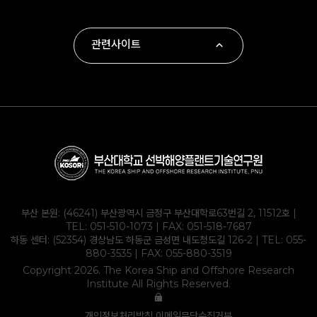
관련사이트
∙ 부산대학교
∙ 하동군
∙ 부산대학교 조선해양공학과
∙ KOLAS
부산 본원: (46241) 부산광역시 금정구 부산대학로63번길 2, 11512호 |
TEL:
051-510-1073
| FAX: 051-518-7687
하동 센터: (52354) 경상남도 하동군 금성면 내도청도길 126-2 | TEL:
055-
880-3535
| FAX: 055-880-3519
Copyright 2026. The Korea Ship and Offshore Research
Institute All Rights Reserved.
개인정보처리방침
이메일무단수집거부