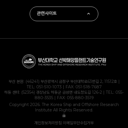
관련사이트
∙ 부산대학교
∙ 하동군
∙ 부산대학교 조선해양공학과
∙ KOLAS
부산 본원: (46241) 부산광역시 금정구 부산대학로63번길 2, 11512호 |
TEL:
051-510-1073
| FAX: 051-518-7687
하동 센터: (52354) 경상남도 하동군 금성면 내도청도길 126-2 | TEL:
055-
880-3535
| FAX: 055-880-3519
Copyright 2026. The Korea Ship and Offshore Research
Institute All Rights Reserved.
개인정보처리방침
이메일무단수집거부