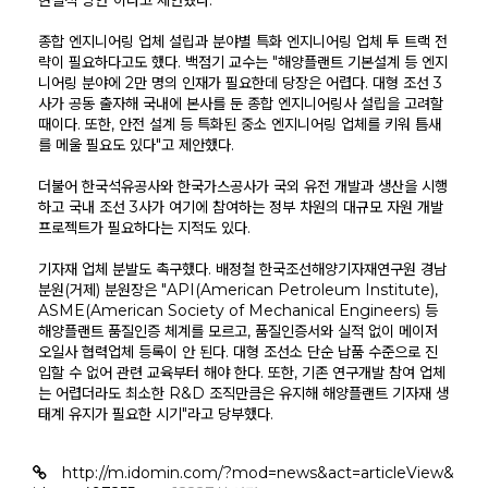
현실적 방안"이라고 제안했다.
종합 엔지니어링 업체 설립과 분야별 특화 엔지니어링 업체 투 트랙 전
략이 필요하다고도 했다. 백점기 교수는 "해양플랜트 기본설계 등 엔지
니어링 분야에 2만 명의 인재가 필요한데 당장은 어렵다. 대형 조선 3
사가 공동 출자해 국내에 본사를 둔 종합 엔지니어링사 설립을 고려할
때이다. 또한, 안전 설계 등 특화된 중소 엔지니어링 업체를 키워 틈새
를 메울 필요도 있다"고 제안했다.
더불어 한국석유공사와 한국가스공사가 국외 유전 개발과 생산을 시행
하고 국내 조선 3사가 여기에 참여하는 정부 차원의 대규모 자원 개발
프로젝트가 필요하다는 지적도 있다.
기자재 업체 분발도 촉구했다. 배정철 한국조선해양기자재연구원 경남
분원(거제) 분원장은 "API(American Petroleum Institute),
ASME(American Society of Mechanical Engineers) 등
해양플랜트 품질인증 체계를 모르고, 품질인증서와 실적 없이 메이저
오일사 협력업체 등록이 안 된다. 대형 조선소 단순 납품 수준으로 진
입할 수 없어 관련 교육부터 해야 한다. 또한, 기존 연구개발 참여 업체
는 어렵더라도 최소한 R&D 조직만큼은 유지해 해양플랜트 기자재 생
태계 유지가 필요한 시기"라고 당부했다.
http://m.idomin.com/?mod=news&act=articleView&