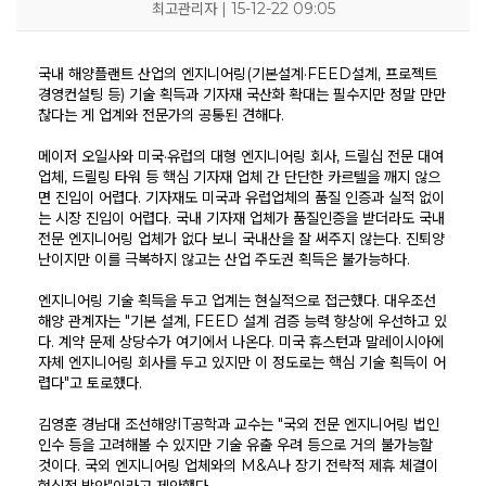
최고관리자 | 15-12-22 09:05
국내 해양플랜트 산업의 엔지니어링(기본설계·FEED설계, 프로젝트
경영컨설팅 등) 기술 획득과 기자재 국산화 확대는 필수지만 정말 만만
찮다는 게 업계와 전문가의 공통된 견해다.
메이저 오일사와 미국·유럽의 대형 엔지니어링 회사, 드릴십 전문 대여
업체, 드릴링 타워 등 핵심 기자재 업체 간 단단한 카르텔을 깨지 않으
면 진입이 어렵다. 기자재도 미국과 유럽업체의 품질 인증과 실적 없이
는 시장 진입이 어렵다. 국내 기자재 업체가 품질인증을 받더라도 국내
전문 엔지니어링 업체가 없다 보니 국내산을 잘 써주지 않는다. 진퇴양
KOSORI
새소식
연구센터
시험인증센터
연구성과
난이지만 이를 극복하지 않고는 산업 주도권 획득은 불가능하다.
인사말
공지사항
구조충격연구센터
시험인증
연구실적
엔지니어링 기술 획득을 두고 업계는 현실적으로 접근했다. 대우조선
목적 및 비전
보도자료
화재폭발연구센터
인증시험장비
연구논문
해양 관계자는 "기본 설계, FEED 설계 검증 능력 향상에 우선하고 있
연혁
채용공고
심해저연구센터
보유시험설비
학술대회발표
조직
KOSORI갤러리
해양ICT연구센터
인증시험의뢰
특허(출원등록)
다. 계약 문제 상당수가 여기에서 나온다. 미국 휴스턴과 말레이시아에
구성원
수소혁신허브&센터
자체 엔지니어링 회사를 두고 있지만 이 정도로는 핵심 기술 획득이 어
CI
구조안전설계연구실
오시는길
조선해양ICT융합연구실
렵다"고 토로했다.
김영훈 경남대 조선해양IT공학과 교수는 "국외 전문 엔지니어링 법인
인수 등을 고려해볼 수 있지만 기술 유출 우려 등으로 거의 불가능할
것이다. 국외 엔지니어링 업체와의 M&A나 장기 전략적 제휴 체결이