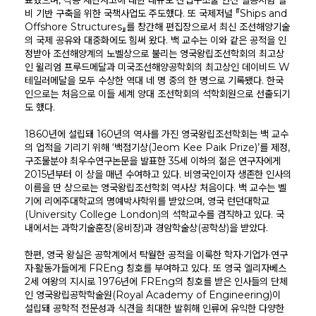
표했으며, 각종 재난사고에 대한 대규모 산업구조물 안전 실증시험 설
비 기반 구축을 위한 국책사업도 주도했다. 또 국제저널 『Ships and
Offshore Structures』를 창간해 편집장으로서 최신 조선해양기술
의 국제 공유와 대중화에도 힘써 왔다. 백 교수는 이와 같은 공적을 인
정받아 조선해양계의 노벨상으로 불리는 영국왕립조선학회의 최고상
인 윌리엄 프루드메달과 미국조선해양공학회의 최고상인 데이비드 W
테일러메달을 모두 수상한 역대 네 명 중의 한 명으로 기록됐다. 한국
인으로는 처음으로 이들 세계 양대 조선학회의 석학회원으로 선출되기
도 했다.
1860년에 설립돼 160년의 역사를 가진 영국왕립조선학회는 백 교수
의 업적을 기리기 위해 ‘백점기상(Jeom Kee Paik Prize)’를 제정,
구조물분야 최우수연구논문을 발표한 35세 이하의 젊은 연구자에게
2015년부터 이 상을 매년 수여하고 있다. 비영국인이자 생존한 인사의
이름을 딴 상으로는 영국왕립조선학회 역사상 처음이다. 백 교수는 벨
기에 리에주대학교의 명예박사학위를 받았으며, 영국 런던대학교
(University College London)의 석학교수를 겸직하고 있다. 국
내에서는 과학기술훈장(웅비장)과 경암학술상(공학상)을 받았다.
한편, 영국 왕실은 공학계에서 탁월한 공적을 이룩한 학자·기업가·연구
자·활동가들에게 FREng 칭호를 부여하고 있다. 또 영국 엘리자베스
2세 여왕의 지시로 1976년에 FREng의 칭호를 받은 인사들의 단체
인 영국왕립공학학술원(Royal Academy of Engineering)이
설립돼 공학적 전문성과 식견을 최대한 발휘해 인류에 유익한 다양한