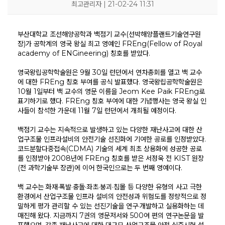
최고관리자 | 21-02-24 11:31
부산대학교 조선해양공학과 백점기 교수(선박해양플랜트기술연구원
장)가 공학계의 영국 왕실 최고 영예인 FREng(Fellow of Royal
academy of ENGineering) 칭호를 받았다.
영국왕립공학학술원은 9월 30일 런던에서 연차총회를 열고 백 교수
에 대한 FREng 칭호 부여를 공식 발표했다. 영국왕립공학학술원은
10월 1일부터 백 교수의 영문 이름을 Jeom Kee Paik FREng로
표기하기로 했다. FREng 칭호 부여에 대한 기념행사는 영국 왕실 인
사들이 참석한 가운데 11월 7일 런던에서 개최될 예정이다.
백점기 교수는 지속적으로 발생하고 있는 다양한 재난사고에 대한 산
업구조물 인프라설비의 안전기술 선진화에 기여한 공로를 인정받았다.
KOSORI
새소식
연구센터
시험인증센터
연구성과
코드분할다중접속(CDMA) 기술의 세계 최초 상용화에 성공한 공로
를 인정받아 2008년에 FREng 칭호를 받은 서정욱 전 KIST 원장
인사말
공지사항
구조충격연구센터
시험인증
연구실적
(전 과학기술부 장관)에 이어 한국인으로는 두 번째 영예이다.
목적 및 비전
보도자료
화재폭발연구센터
인증시험장비
연구논문
연혁
채용공고
심해저연구센터
보유시험설비
학술대회발표
조직
KOSORI갤러리
해양ICT연구센터
인증시험의뢰
특허(출원등록)
백 교수는 화재·폭발·충돌·좌초·붕괴·침몰 등 다양한 유형의 사고 극한
구성원
수소혁신허브&센터
CI
구조안전설계연구실
환경에서 산업구조물 인프라 설비의 안전성과 위험도를 정량적으로 정
오시는길
조선해양ICT융합연구실
밀하게 평가 관리할 수 있는 선진기술을 연구·개발하고 실용화하는 데
매진해 왔다. 지금까지 7권의 영문저서와 500여 편의 연구논문을 발