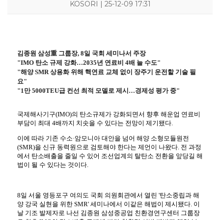
KOSORI | 25-12-09 17:31
김종원 삼성重 그룹장, 8일 국회 세미나서 주장
"IMO 탄소 규제 강화…2035년 연료비 4배 늘 수도"
"해양 SMR 상용화 위해 핵연료 교체 없이 장주기 운전할 기술 필
요"
"1만 5000TEU급 컨선 최적 모델로 제시…경제성 평가 중"
국제해사기구(IMO)의 탄소규제가 강화되면서 향후 해운업 연료비
부담이 최대 4배까지 치솟을 수 있다는 전망이 제기됐다.
이에 따라 기존 수소·암모니아 대안을 넘어 해양 소형모듈원전
(SMR)을 신규 동력원으로 검토해야 한다는 제언이 나왔다. 전 과정
에서 탄소배출을 줄일 수 있어 조선업계의 탈탄소 전환을 앞당길 해
법이 될 수 있다는 것이다.
8일 서울 영등포구 여의도 국회 의원회관에서 열린 '탄소중립과 해
양 강국 실현을 위한 SMR' 세미나에서 이같은 해법이 제시됐다. 이
KOSORI
새소식
연구센터
시험인증센터
연구성과
날 기조 발제자로 나선 김종원 삼성중공업 친환경연구센터 그룹장