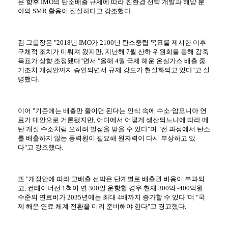
은 향후 IMO의 탄소배출 규제에 따라 친환경 선박 개발과 해양 분
인사말
공지사항
구조충격연구센터
시험인증
연구실적
야의 SMR 활용이 절실하다고 강조했다.
목적 및 비전
보도자료
화재폭발연구센터
인증시험장비
연구논문
연혁
채용공고
심해저연구센터
보유시험설비
학술대회발표
조직
KOSORI갤러리
해양ICT연구센터
인증시험의뢰
특허(출원등록)
구성원
수소혁신허브&센터
CI
구조안전설계연구실
김 그룹장은 "2018년 IMO가 2100년 탄소중립 목표를 제시한 이후
오시는길
조선해양ICT융합연구실
구체적 조치가 미뤄져 왔지만, 지난해 7월 산하 위원회를 통해 감축
목표가 상향 조정됐다"면서 "올해 4월 국제 해운 온실가스 배출 중
기조치 개정안까지 승인되면서 규제 강도가 현실화되고 있다"고 설
명했다.
이어 "기존에는 배출만 줄이면 된다는 인식 속에 수소·암모니아 연
료가 대안으로 거론됐지만, 어디에서 어떻게 생산되느냐에 따라 메
탄 개질 수소처럼 오히려 벌점을 받을 수 있다"며 "전 과정에서 탄소
를 배출하지 않는 동력원이 필요해 원자력이 다시 부상하고 있
다"고 강조했다.
또 "개정안에 따라 고배출 선박은 단계별로 배출권 비용이 부과되
고, 컨테이너선 1척이 연 300일 운항할 경우 현재 300억~400억원
수준의 연료비가 2035년에는 최대 4배까지 증가할 수 있다"며 "국
제 해운 연료 체계 전환을 미리 준비해야 한다"고 경고했다.