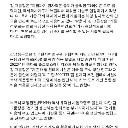
김 그룹장은 "지금까지 원자력은 규제가 공백인 '그레이존'으로 불
렸지만, 국제해사기구가 뉴클리어 파워를 기술로 인정하기 시작했
다"며 "특히 기존 규제 체계와 새롭게 개발되는 해양 원자로 간의 간
극을 민간이 주도적으로 대응하고 있다" 밝혔다. 김 그룹장은 "기존
경수로는 연료 재장전과 사용후핵연료 처리가 현실적으로 어렵
다"며 "핵연료 교체 없이 장주기를 운전할 수 있는 기술이 필요하
다"고 설명했다.
삼성중공업은 한국원자력연구원과 협력해 지난 2021년부터 4세대
용융염 원자로(MSR)를 해양 적용 모델로 개발 중인 데 더해 지난
2022년엔 덴마크 솔트포스에너지와도 제품 협력을 진행하고 있다.
김 그룹장은 "기존 대형 컨테이너선은 미국 등 구식 항만 인프라 때
문에 접안이 어렵다"며 "1만 5000TEU급 원자력 추진 컨테이너선이
녹색 해운항로 최적 모델이라는 판단 아래, 허브 포트 기반 운항 전
략을 적용한 경제성 평가를 진행 중"이라고 밝혔다.
부유식 해양원전(FP-NPP) 역시 유력한 사업모델로 꼽힌다. 다만 김
그룹장은 "전기만 생산하는 형태로는 부가가치가 낮다"며 "전기를
이용해 수소·암모니아·메탄올 등 이퓨얼(e-fuel)을 생산하는 방향으
로 진화하고 있다"고 말했다.
이어 "원자력 기반 전기와 열을 활용하면 대체 연료 생산과 역(陸)전