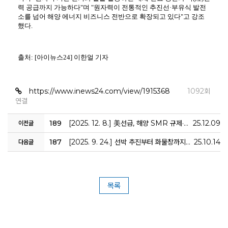
력 공급까지 가능하다"며 "원자력이 전통적인 추진선·부유식 발전
소를 넘어 해양 에너지 비즈니스 전반으로 확장되고 있다"고 강조
했다.
출처: [아이뉴스24] 이한얼 기자
https://www.inews24.com/view/1915368
1092회
연결
189
[2025. 12. 8.] 美선급, 해양 SMR 규제·시장 구상공개… “최근에 안 했을 뿐, 이미 해본 일”
25.12.09
이전글
187
[2025. 9. 24.] 선박 추진부터 화물창까지…K조선 미래, ‘수소’ 있다
25.10.14
다음글
목록