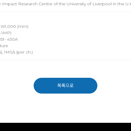
he Impact Research Centre of the University of Liverpool in the U.
x W1,000 (mm)
D-1MP)
151- 430A
ature
, 1MS/s (per ch.)
목록으로