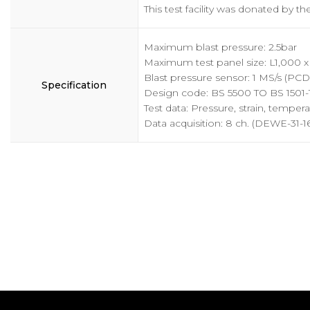
This test facility was donated by t
Maximum blast pressure: 2.5bar
Maximum test panel size: L1,000 
Blast pressure sensor: 1 MS/s (PC
Specification
Design code: BS 5500 TO BS 1501-
Test data: Pressure, strain, temper
Data acquisition: 8 ch. (DEWE-31-16)