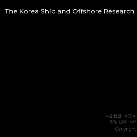
The Korea Ship and Offshore Research I
부산 본원: (4624
하동 센터: (52
Copyright 