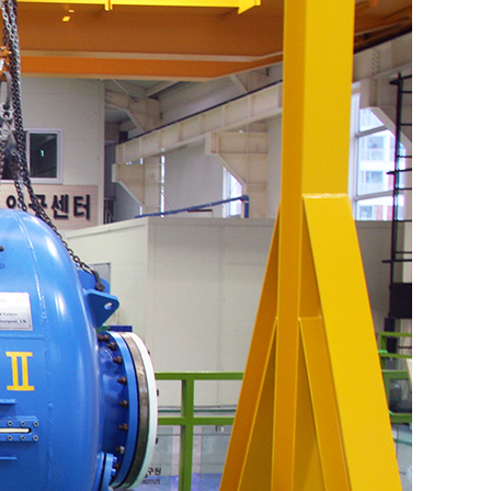
센터
연구성과
연구실적
비
연구논문
비
학술대회발표