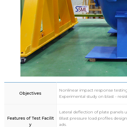
조직
K
구성원
CI
오시는길
Nonlinear impact response testing 
Objectives
Experimental study on blast - resist
Lateral deflection of plate panels 
Features of Test Facilit
Blast pressure load profiles design
y
ads.