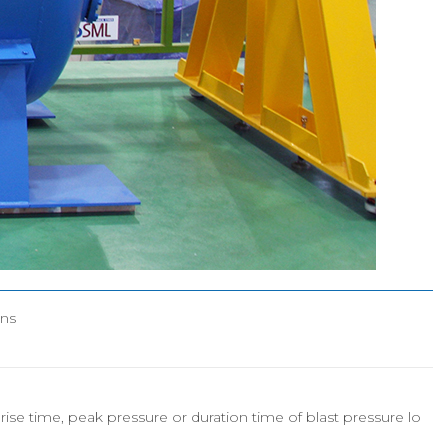
뢰
특허(출원등록)
ons
 rise time, peak pressure or duration time of blast pressure lo