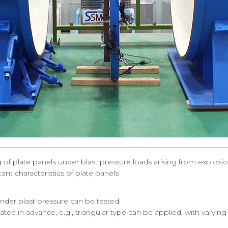
OSORI갤러리
해양ICT연구센터
인증시험의
수소혁신허브&센터
구조안전설계연구실
조선해양ICT융합연구실
of plate panels under blast pressure loads arising from explosi
ant characteristics of plate panels
under blast pressure can be tested.
ated in advance, e.g., triangular type can be applied, with varying