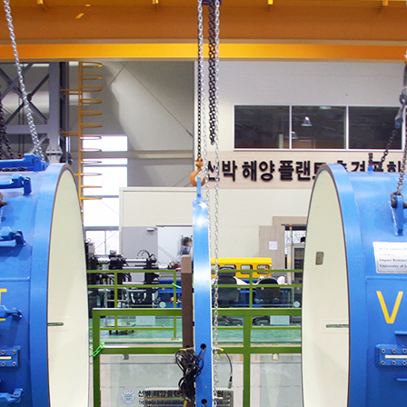
소식
연구센터
시험인증
지사항
구조충격연구센터
시험인증
도자료
화재폭발연구센터
인증시험장
용공고
심해저연구센터
보유시험설