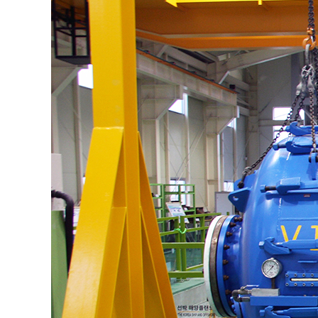
KOSORI
새
인사말
공
목적 및 비전
보
연혁
채