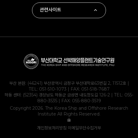
관련사이트
∙ 부산대학교
∙ 하동군
∙ 부산대학교 조선해양공학과
∙ KOLAS
부산 본원: (46241) 부산광역시 금정구 부산대학로63번길 2, 11512호 |
TEL:
051-510-1073
| FAX: 051-518-7687
하동 센터: (52354) 경상남도 하동군 금성면 내도청도길 126-2 | TEL:
055-
880-3535
| FAX: 055-880-3519
Copyright 2026. The Korea Ship and Offshore Research
Institute All Rights Reserved.
개인정보처리방침
이메일무단수집거부