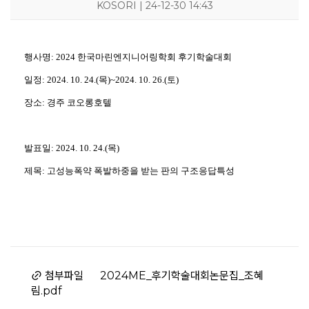
KOSORI | 24-12-30 14:43
행사명: 2024 한국마린엔지니어링학회 후기학술대회
KOSORI
새소식
연구센터
시험인증센터
연구성과
일정: 2024. 10. 24.(목)~2024. 10. 26.(토)
인사말
공지사항
구조충격연구센터
시험인증
연구실적
장소: 경주 코오롱호텔
목적 및 비전
보도자료
화재폭발연구센터
인증시험장비
연구논문
연혁
채용공고
심해저연구센터
보유시험설비
학술대회발표
조직
KOSORI갤러리
해양ICT연구센터
인증시험의뢰
특허(출원등록)
구성원
수소혁신허브&센터
CI
구조안전설계연구실
발표일: 2024. 10. 24.(목)
오시는길
조선해양ICT융합연구실
제목: 고성능폭약 폭발하중을 받는 판의 구조응답특성
첨부파일
2024ME_후기학술대회논문집_조혜
림.pdf