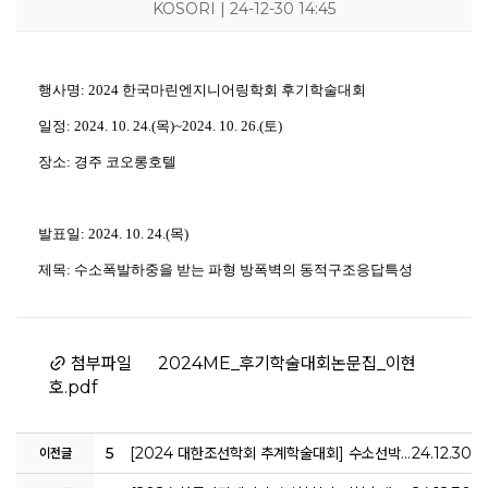
KOSORI | 24-12-30 14:45
행사명: 2024 한국마린엔지니어링학회 후기학술대회
KOSORI
새소식
연구센터
시험인증센터
연구성과
일정: 2024. 10. 24.(목)~2024. 10. 26.(토)
인사말
공지사항
구조충격연구센터
시험인증
연구실적
목적 및 비전
보도자료
화재폭발연구센터
인증시험장비
연구논문
연혁
채용공고
심해저연구센터
보유시험설비
학술대회발표
장소: 경주 코오롱호텔
조직
KOSORI갤러리
해양ICT연구센터
인증시험의뢰
특허(출원등록)
구성원
수소혁신허브&센터
CI
구조안전설계연구실
오시는길
조선해양ICT융합연구실
발표일: 2024. 10. 24.(목)
제목: 수소폭발하중을 받는 파형 방폭벽의 동적구조응답특성
첨부파일
2024ME_후기학술대회논문집_이현
호.pdf
5
[2024 대한조선학회 추계학술대회] 수소선박의 누출예방 및 피해저감 기술에 관한 연구
24.12.30
이전글