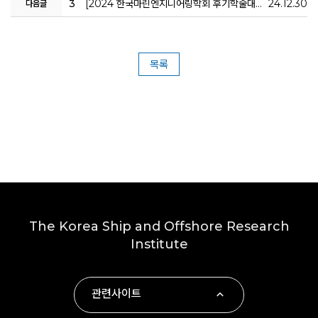
3
[2024 한국마린엔지니어링학회 후기학술대회] 고성능폭약 폭발하중을 받는 판의 구조응답특성
24.12.30
다음글
목록
The Korea Ship and Offshore Research
Institute
관련사이트